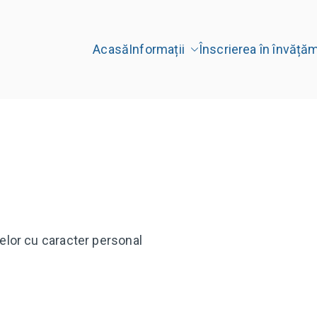
Acasă
Informații
Înscrierea în învăță
ală "Constantin Brâncuşi
iitor"
elor cu caracter personal