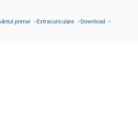
mântul primar
Extracuriculare
Download
" Târgu Jiu