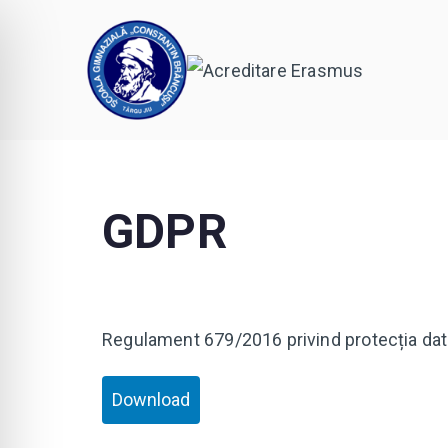
Şcoala Gimnazi
,,Învăţăm pentru noi, învăţăm pentru v
GDPR
Regulament 679/2016 privind protecția dat
Download