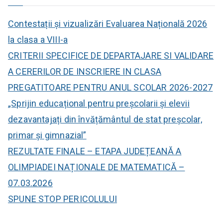
t
ă
Contestații și vizualizări Evaluarea Națională 2026
:
la clasa a VIII-a
CRITERII SPECIFICE DE DEPARTAJARE SI VALIDARE
A CERERILOR DE INSCRIERE IN CLASA
PREGATITOARE PENTRU ANUL SCOLAR 2026-2027
„Sprijin educațional pentru preșcolarii și elevii
dezavantajați din învățământul de stat preșcolar,
primar și gimnazial”
REZULTATE FINALE – ETAPA JUDEȚEANĂ A
OLIMPIADEI NAȚIONALE DE MATEMATICĂ –
07.03.2026
SPUNE STOP PERICOLULUI