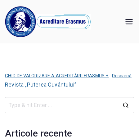
Sari
la
conținut
Şcoala
,,Învăţăm pentru noi, învăţăm pentru viitor"
Gimnazială
"Constantin
Brâncuşi" Târgu
GHID DE VALORIZARE A ACREDITĂRII ERASMUS +
Descarcă
Revista „Puterea Cuvântului”
Jiu
C
a
u
Articole recente