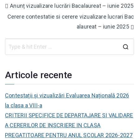
Navigare
Anunț vizualizare lucrări Bacalaureat – iunie 2025
Cerere contestatie si cerere vizualizare lucrari Bac
în
alaureat – iunie 2025
articole
C
a
u
Articole recente
t
ă
Contestații și vizualizări Evaluarea Națională 2026
:
la clasa a VIII-a
CRITERII SPECIFICE DE DEPARTAJARE SI VALIDARE
A CERERILOR DE INSCRIERE IN CLASA
PREGATITOARE PENTRU ANUL SCOLAR 2026-2027