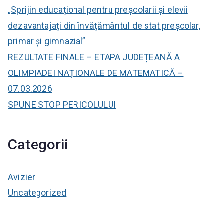
„Sprijin educațional pentru preșcolarii și elevii
dezavantajați din învățământul de stat preșcolar,
primar și gimnazial”
REZULTATE FINALE – ETAPA JUDEȚEANĂ A
OLIMPIADEI NAȚIONALE DE MATEMATICĂ –
07.03.2026
SPUNE STOP PERICOLULUI
Categorii
Avizier
Uncategorized