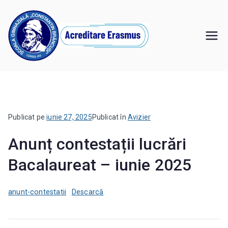
Sari
la
conținut
Şcoala
,,Învăţăm pentru noi, învăţăm pentru viitor"
Gimnazială
"Constantin
Publicat pe
iunie 27, 2025
Publicat în
Avizier
Brâncuşi" Târgu
Anunț contestații lucrări
Jiu
Bacalaureat – iunie 2025
anunt-contestatii
Descarcă