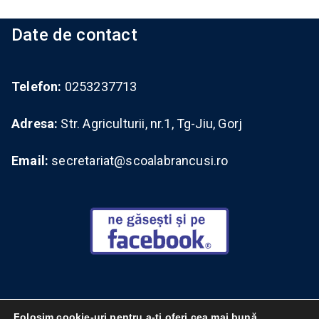
Date de contact
Telefon:
0253237713
Adresa:
Str. Agriculturii, nr.1, Tg-Jiu, Gorj
Email:
secretariat@scoalabrancusi.ro
Vizitați vechiul site (brancusi12.wordpress.com)
Folosim cookie-uri pentru a-ți oferi cea mai bună