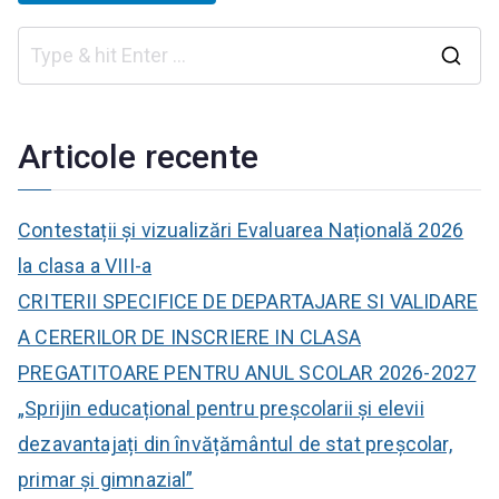
C
a
u
Articole recente
t
ă
Contestații și vizualizări Evaluarea Națională 2026
:
la clasa a VIII-a
CRITERII SPECIFICE DE DEPARTAJARE SI VALIDARE
A CERERILOR DE INSCRIERE IN CLASA
PREGATITOARE PENTRU ANUL SCOLAR 2026-2027
„Sprijin educațional pentru preșcolarii și elevii
dezavantajați din învățământul de stat preșcolar,
primar și gimnazial”