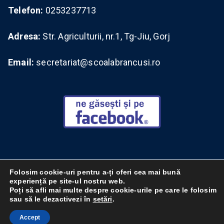
Telefon:
0253237713
Adresa:
Str. Agriculturii, nr.1, Tg-Jiu, Gorj
Email:
secretariat@scoalabrancusi.ro
Vizitați vechiul site (brancusi12.wordpress.com)
Folosim cookie-uri pentru a-ți oferi cea mai bună
experiență pe site-ul nostru web.
Poți să afli mai multe despre cookie-urile pe care le folosim
Copyright ©
Şcoala Gimnazială "Constantin Brâncuşi" Târgu
sau să le dezactivezi în
setări
.
Jiu
.
Accept