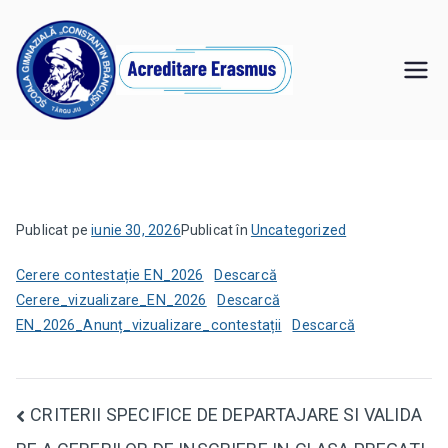
Sari
la
conținut
Şcoala
,,Învăţăm pentru noi, învăţăm pentru viitor"
Gimnazială
"Constantin
Publicat pe
iunie 30, 2026
Publicat în
Uncategorized
Brâncuşi" Târgu
Cerere contestație EN_2026
Descarcă
Jiu
Cerere_vizualizare_EN_2026
Descarcă
EN_2026_Anunț_vizualizare_contestații
Descarcă
Navigare
CRITERII SPECIFICE DE DEPARTAJARE SI VALIDA