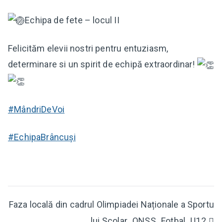
Echipa de fete – locul II
Felicităm elevii nostri pentru entuziasm,
determinare si un spirit de echipă extraordinar!
#MândriDeVoi
#EchipaBrâncuși
Navigare
Faza locală din cadrul Olimpiadei Naționale a Sportu
lui Școlar_ONSȘ_Fotbal_U12