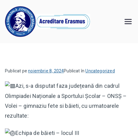
Sari
la
conținut
Şcoala
,,Învăţăm pentru noi, învăţăm pentru viitor"
Gimnazială
"Constantin
Publicat pe
noiembrie 8, 2024
Publicat în
Uncategorized
Brâncuşi" Târgu
Azi, s-a disputat faza județeană din cadrul
Jiu
Olimpiadei Naționale a Sportului Școlar – ONSȘ –
Volei – gimnaziu fete si băieti, cu urmatoarele
rezultate:
Echipa de b
ăieti – locul III