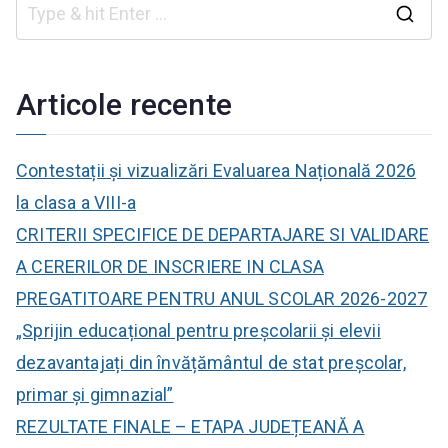
C
a
u
Articole recente
t
ă
Contestații și vizualizări Evaluarea Națională 2026
:
la clasa a VIII-a
CRITERII SPECIFICE DE DEPARTAJARE SI VALIDARE
A CERERILOR DE INSCRIERE IN CLASA
PREGATITOARE PENTRU ANUL SCOLAR 2026-2027
„Sprijin educațional pentru preșcolarii și elevii
dezavantajați din învățământul de stat preșcolar,
primar și gimnazial”
REZULTATE FINALE – ETAPA JUDEȚEANĂ A