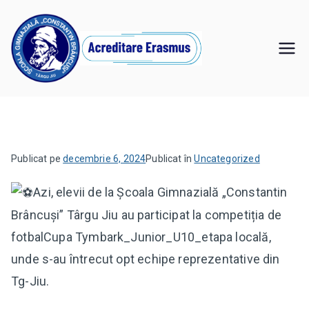
Sari
la
conținut
Şcoala
,,Învăţăm pentru noi, învăţăm pentru viitor"
Gimnazială
"Constantin
Publicat pe
decembrie 6, 2024
Publicat în
Uncategorized
Brâncuşi" Târgu
Azi, elevii de la Școala Gimnazială „Constantin
Jiu
Brâncuși” Târgu Jiu au participat la competiția de
fotbalCupa Tymbark_Junior_U10_etapa locală,
unde s-au întrecut opt
echipe reprezentative din
Tg-Jiu.