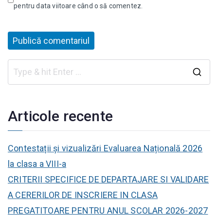
pentru data viitoare când o să comentez.
C
a
u
Articole recente
t
ă
Contestații și vizualizări Evaluarea Națională 2026
:
la clasa a VIII-a
CRITERII SPECIFICE DE DEPARTAJARE SI VALIDARE
A CERERILOR DE INSCRIERE IN CLASA
PREGATITOARE PENTRU ANUL SCOLAR 2026-2027