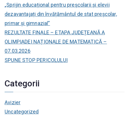
„Sprijin educațional pentru preșcolarii și elevii
dezavantajați din învățământul de stat preșcolar,
primar și gimnazial”
REZULTATE FINALE – ETAPA JUDEȚEANĂ A
OLIMPIADEI NAȚIONALE DE MATEMATICĂ –
07.03.2026
SPUNE STOP PERICOLULUI
Categorii
Avizier
Uncategorized