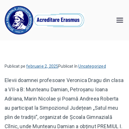
Sari
la
conținut
Şcoala
,,Învăţăm pentru noi, învăţăm pentru viitor"
Gimnazială
"Constantin
Publicat pe
februarie 2, 2025
Publicat în
Uncategorized
Brâncuşi" Târgu
Elevii doamnei profesoare Veronica Dragu din clasa
Jiu
a VII-a B: Munteanu Damian, Petroșanu Ioana
Adriana, Marin Nicolae și Poamă Andreea Roberta
au participat la
Simpozionul Județean „Satul meu
plin de tradiții”, organizat de Școala Gimnazială
Cîlnic, unde Munteanu Damian a obținut PREMIUL I.