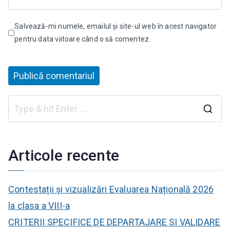
Salvează-mi numele, emailul și site-ul web în acest navigator
pentru data viitoare când o să comentez.
C
a
u
Articole recente
t
ă
Contestații și vizualizări Evaluarea Națională 2026
:
la clasa a VIII-a
CRITERII SPECIFICE DE DEPARTAJARE SI VALIDARE