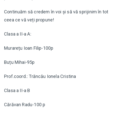
Continuăm să credem în voi și să vă sprijinim în tot
ceea ce vă veți propune!
Clasa a II-a A:
Murarețu Ioan Filip-100p
Buțu Mihai-95p
Prof.coord.: Trăncău Ionela Cristina
Clasa a II-a B
Cărăvan Radu-100 p