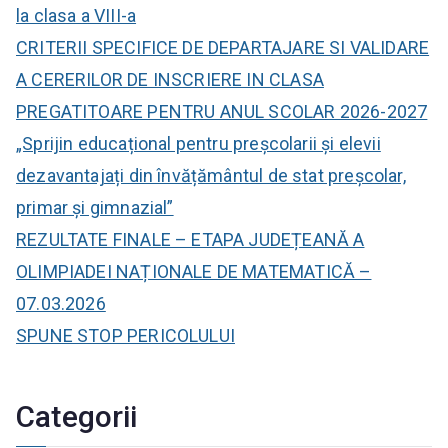
:
la clasa a VIII-a
CRITERII SPECIFICE DE DEPARTAJARE SI VALIDARE
A CERERILOR DE INSCRIERE IN CLASA
PREGATITOARE PENTRU ANUL SCOLAR 2026-2027
„Sprijin educațional pentru preșcolarii și elevii
dezavantajați din învățământul de stat preșcolar,
primar și gimnazial”
REZULTATE FINALE – ETAPA JUDEȚEANĂ A
OLIMPIADEI NAȚIONALE DE MATEMATICĂ –
07.03.2026
SPUNE STOP PERICOLULUI
Categorii