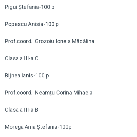
Pigui Ștefania-100 p
Popescu Anisia-100 p
Prof.coord.: Grozoiu Ionela Mădălina
Clasa a III-a C
Bijnea Ianis-100 p
Prof.coord.: Neamțu Corina Mihaela
Clasa a III-a B
Morega Ania Ștefania-100p