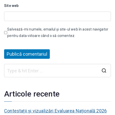
Site web
Salvează-mi numele, emailul și site-ul web în acest navigator
pentru data viitoare când o să comentez.
C
a
u
Articole recente
t
ă
Contestații și vizualizări Evaluarea Națională 2026